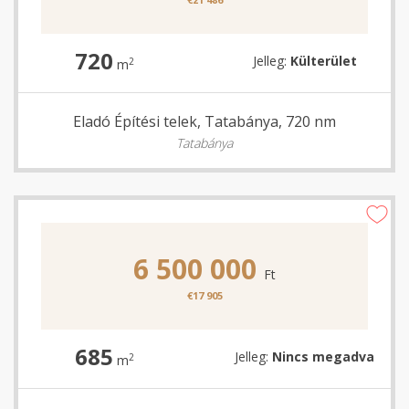
720
Jelleg:
Külterület
2
m
Eladó Építési telek, Tatabánya, 720 nm
Tatabánya
6 500 000
Ft
€17 905
685
Jelleg:
Nincs megadva
2
m