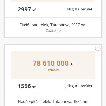
2997
Jelleg:
Belterület
2
m
Eladó Ipari telek, Tatabánya, 2997 nm
Tatabánya
78 610 000
Ft
€216 539
1556
Jelleg:
Külterület
2
m
Eladó Építési telek, Tatabánya, 1556 nm