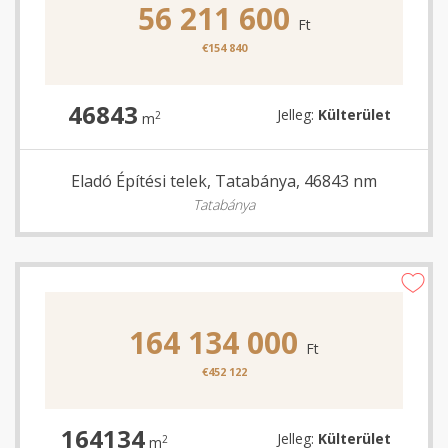
56 211 600
Ft
€154 840
46843
Jelleg:
Külterület
2
m
Eladó Építési telek, Tatabánya, 46843 nm
Tatabánya
164 134 000
Ft
€452 122
164134
Jelleg:
Külterület
2
m