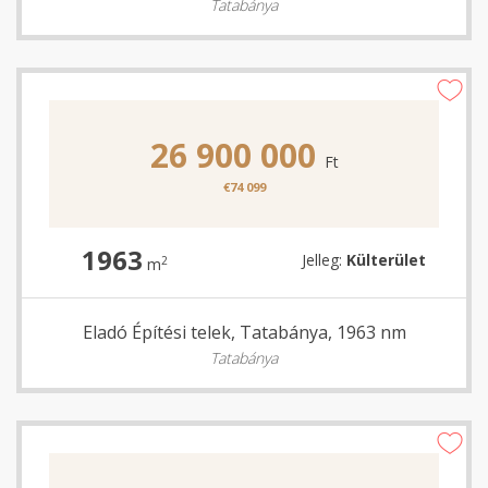
Tatabánya
26 900 000
Ft
€74 099
1963
Jelleg:
Külterület
2
m
Eladó Építési telek, Tatabánya, 1963 nm
Tatabánya