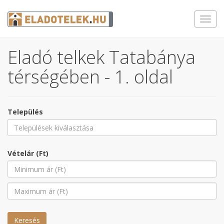
Toggl
navig
Eladó telkek Tatabánya
térségében - 1. oldal
Település
Vételár (Ft)
Keresés