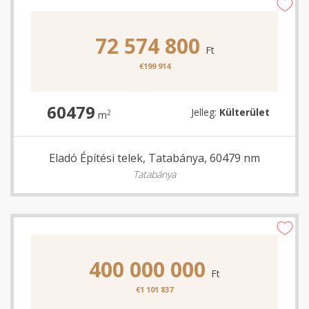
72 574 800
Ft
€199 914
60479
Jelleg:
Külterület
2
m
Eladó Építési telek, Tatabánya, 60479 nm
Tatabánya
400 000 000
Ft
€1 101 837