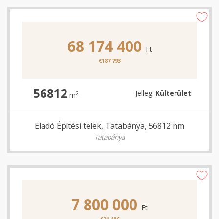
68 174 400
Ft
€187 793
56812
Jelleg:
Külterület
2
m
Eladó Építési telek, Tatabánya, 56812 nm
Tatabánya
7 800 000
Ft
€21 486