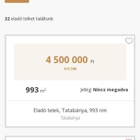
32
eladó telket találtunk
4 500 000
Ft
€12 396
993
Jelleg:
Nincs megadva
2
m
Eladó telek, Tatabánya, 993 nm
Tatabánya