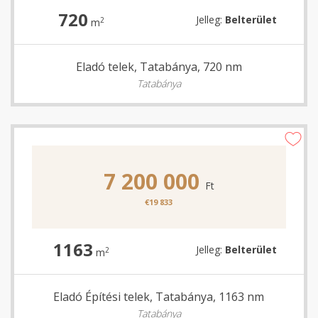
720
Jelleg:
Belterület
2
m
Eladó telek, Tatabánya, 720 nm
Tatabánya
7 200 000
Ft
€19 833
1163
Jelleg:
Belterület
2
m
Eladó Építési telek, Tatabánya, 1163 nm
Tatabánya