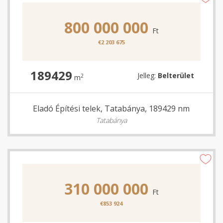
800 000 000
Ft
€2 203 675
189429
Jelleg:
Belterület
2
m
Eladó Építési telek, Tatabánya, 189429 nm
Tatabánya
310 000 000
Ft
€853 924