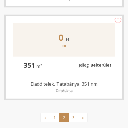
0
Ft
€0
351
Jelleg:
Belterület
2
m
Eladó telek, Tatabánya, 351 nm
Tatabánya
«
1
2
3
»