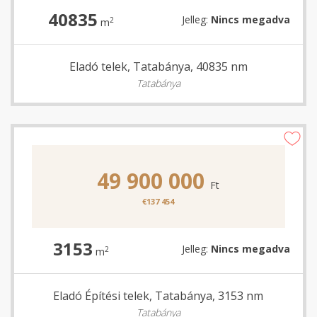
40835
Jelleg:
Nincs megadva
2
m
Eladó telek, Tatabánya, 40835 nm
Tatabánya
49 900 000
Ft
€137 454
3153
Jelleg:
Nincs megadva
2
m
Eladó Építési telek, Tatabánya, 3153 nm
Tatabánya