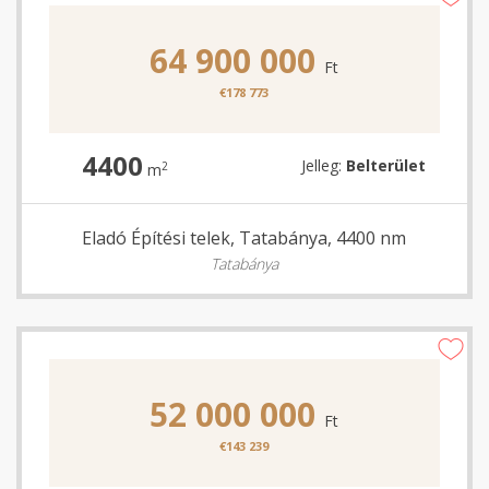
64 900 000
Ft
€178 773
4400
Jelleg:
Belterület
2
m
Eladó Építési telek, Tatabánya, 4400 nm
Tatabánya
52 000 000
Ft
€143 239