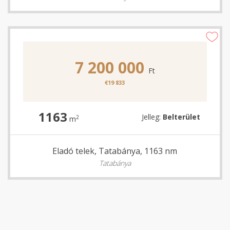
7 200 000
Ft
€19 833
1163
Jelleg:
Belterület
2
m
Eladó telek, Tatabánya, 1163 nm
Tatabánya