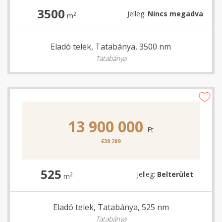
3500
Jelleg:
Nincs megadva
2
m
Eladó telek, Tatabánya, 3500 nm
Tatabánya
13 900 000
Ft
€38 289
525
Jelleg:
Belterület
2
m
Eladó telek, Tatabánya, 525 nm
Tatabánya