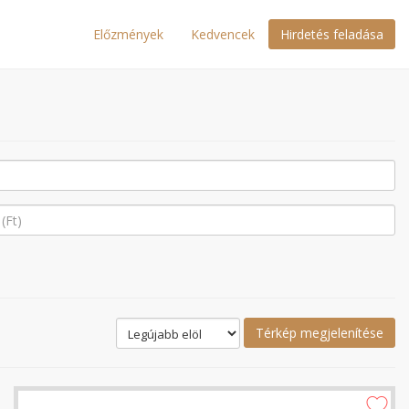
Előzmények
Kedvencek
Hirdetés feladása
Térkép megjelenítése