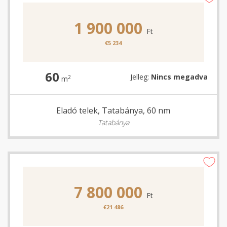
1 900 000
Ft
€5 234
60
Jelleg:
Nincs megadva
2
m
Eladó telek, Tatabánya, 60 nm
Tatabánya
7 800 000
Ft
€21 486