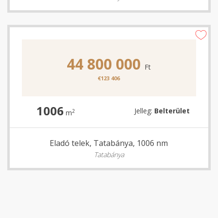
44 800 000
Ft
€123 406
1006
Jelleg:
Belterület
2
m
Eladó telek, Tatabánya, 1006 nm
Tatabánya