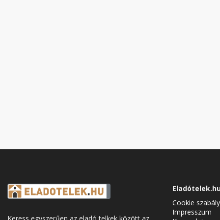
Eladótelek.h
Cookie szabály
Impresszum
Keress egyszerűen az eladó telkek között az