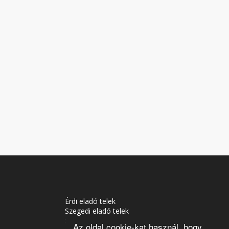
Érdi eladó telek
Szegedi eladó telek
Soproni eladó telek
Az oldal cookie-kat használ, hogy