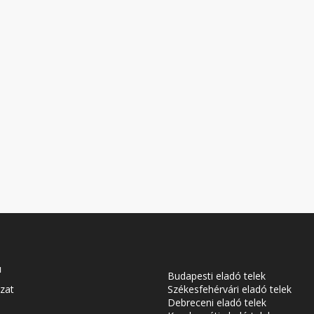
u
Budapesti eladó telek
zat
Székesfehérvári eladó telek
Debreceni eladó telek