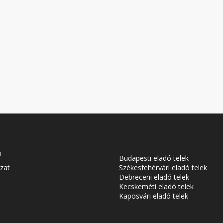
u
Budapesti eladó telek
zat
Székesfehérvári eladó telek
Debreceni eladó telek
Kecskeméti eladó telek
Kaposvári eladó telek