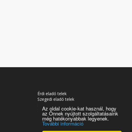
Érdi eladó telek
Szegedi eladó telek
Soproni eladó telek
Az oldal cookie-kat használ, hogy
Siófoki eladó telek
az Önnek nyújtott szolgáltatásaink
Tatabányai eladó telek
még hatékonyabbak legyenek.
További információ