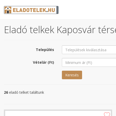
Eladó telkek Kaposvár térs
Település
Vételár (Ft)
Keresés
26
eladó telket találtunk