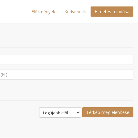
Előzmények
Kedvencek
Hirdetés feladása
Térkép megjelenítése