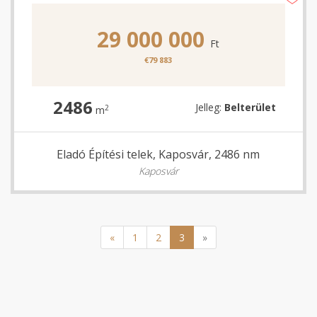
29 000 000
Ft
€79 883
2486
Jelleg:
Belterület
2
m
Eladó Építési telek, Kaposvár, 2486 nm
Kaposvár
«
1
2
3
»