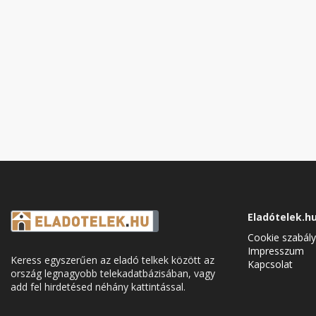
Eladótelek.h
Cookie szabály
Impresszum
Keress egyszerűen az eladó telkek között az
Kapcsolat
ország legnagyobb telekadatbázisában, vagy
add fel hirdetésed néhány kattintással.