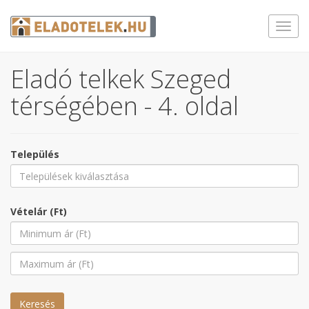
Toggl
navig
Eladó telkek Szeged
térségében - 4. oldal
Település
Vételár (Ft)
Keresés