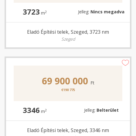
3723
Jelleg:
Nincs megadva
2
m
Eladó Építési telek, Szeged, 3723 nm
Szeged
69 900 000
Ft
€190 775
3346
Jelleg:
Belterület
2
m
Eladó Építési telek, Szeged, 3346 nm