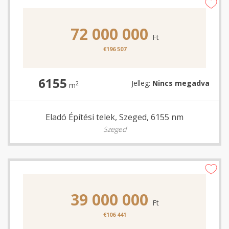
72 000 000
Ft
€196 507
6155
Jelleg:
Nincs megadva
2
m
Eladó Építési telek, Szeged, 6155 nm
Szeged
39 000 000
Ft
€106 441