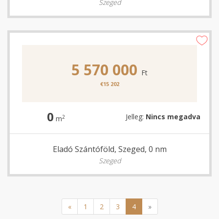
Szeged
5 570 000
Ft
€15 202
0
Jelleg:
Nincs megadva
2
m
Eladó Szántóföld, Szeged, 0 nm
Szeged
«
1
2
3
4
»