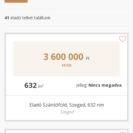
41
eladó telket találtunk
3 600 000
Ft
€9 825
632
Jelleg:
Nincs megadva
2
m
Eladó Szántóföld, Szeged, 632 nm
Szeged